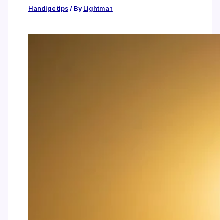
Handige tips
/ By
Lightman