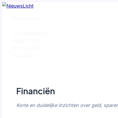
Skip
to
Psychologie
content
Financiën
Tuin en moestuin
Gezondheid
Handige tips
Recepten
Financiën
Korte en duidelijke inzichten over geld, spar